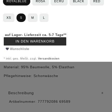
ROYALBLUE
ROSA
ECRU
BLACK
RED
XS
S
M
L
auf Lager- Lieferzeit ca. 5-7 Tage**
IN DEN WARENKORB
Wunschliste
* inkl. ges. MwSt. zzgl.
Versandkosten
Material:
95% Baumwolle, 5% Elasthan
Pflegehinweise:
Schonwäsche
Beschreibung
Artikelnummer:
777792086
69589