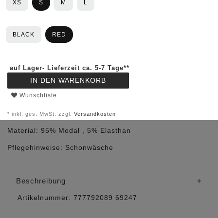
XS
S
M
L
BLACK
RED
auf Lager- Lieferzeit ca. 5-7 Tage**
IN DEN WARENKORB
Wunschliste
* inkl. ges. MwSt. zzgl.
Versandkosten
Material:
95% Modal , 5% Elasthan
Pflegehinweise:
Schonwäsche
Beschreibung
Artikelnummer:
777792089
69247