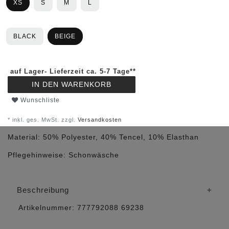
XS
S
M
L
BLACK
BEIGE
auf Lager- Lieferzeit ca. 5-7 Tage**
IN DEN WARENKORB
Wunschliste
* inkl. ges. MwSt. zzgl.
Versandkosten
Material:
50% Polyester, 40% Tencel, 10% Elasthan
Pflegehinweise:
Schonwäsche
Beschreibung
Artikelnummer:
777792088
69238