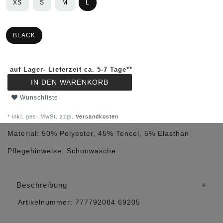
XS
S
M
L
BLACK
auf Lager- Lieferzeit ca. 5-7 Tage**
IN DEN WARENKORB
Wunschliste
* inkl. ges. MwSt. zzgl.
Versandkosten
Material:
50% Polyester, 45% Tencel, 5% Elasthan
Pflegehinweise:
Schonwäsche
Beschreibung
Artikelnummer:
777792084
69205