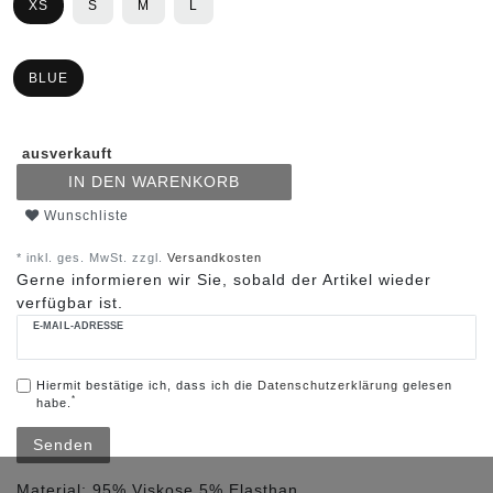
XS
S
M
L
BLUE
ausverkauft
IN DEN WARENKORB
Wunschliste
* inkl. ges. MwSt. zzgl.
Versandkosten
Gerne informieren wir Sie, sobald der Artikel wieder
verfügbar ist.
E-MAIL-ADRESSE
Hiermit bestätige ich, dass ich die
Daten­schutz­erklärung
gelesen
*
habe.
Senden
Material:
95% Viskose,5% Elasthan