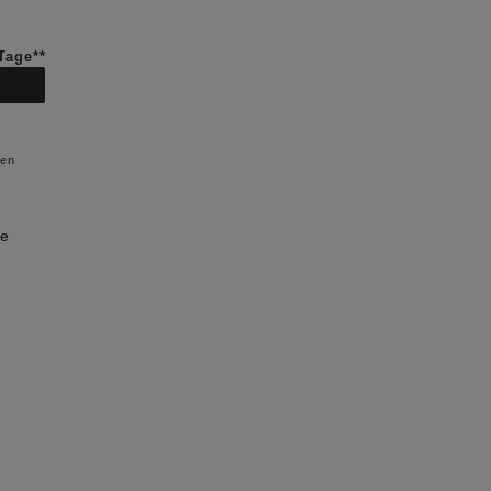
 Tage**
ten
e