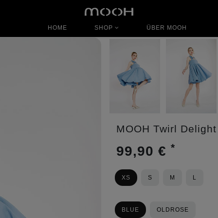
HOME
SHOP
ÜBER MOOH
MOOH Twirl Delight
*
99,90 €
XS
S
M
L
BLUE
OLDROSE