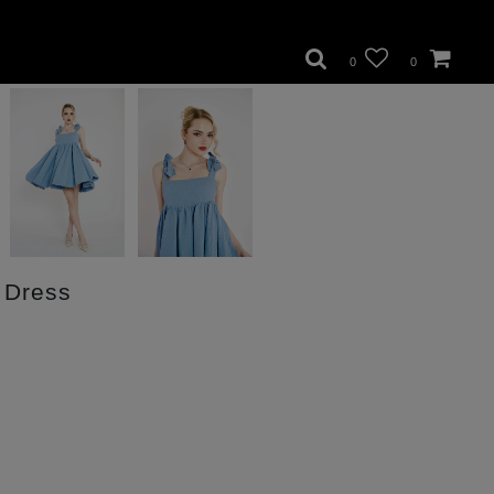
0
0
 Dress